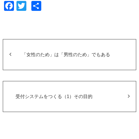
F
T
共
a
wi
有
c
tt
e
er
b
o
「女性のため」は「男性のため」でもある
o
k
受付システムをつくる（1）その目的