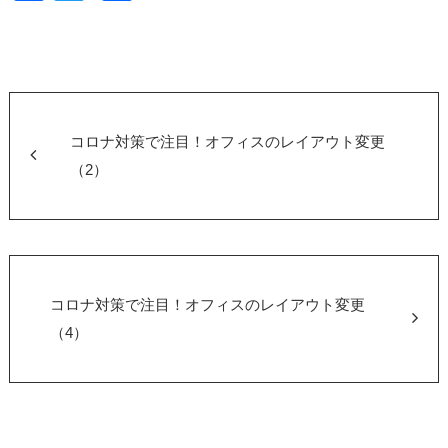
a
wi
有
c
tt
e
er
b
o
コロナ対策で注目！オフィスのレイアウト変更
o
（2）
k
コロナ対策で注目！オフィスのレイアウト変更
（4）