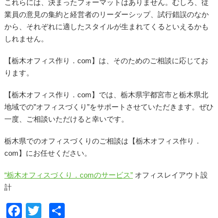
これらには、決まったフォーマットはありません。むしろ、従
業員の意見の集約と経営者のリーダーシップ、試行錯誤のなか
から、それぞれに適したスタイルが生まれてくるといえるかも
しれません。
【栃木オフィス作り．com】は、そのためのご相談に応じてお
ります。
【栃木オフィス作り．com】では、栃木県宇都宮市と栃木県北
地域での”オフィスづくり”をサポートさせていただきます。ぜひ
一度、ご相談いただけると幸いです。
栃木県でのオフィスづくりのご相談は【栃木オフィス作り．
com】にお任せください。
“栃木オフィスづくり．comのサービス”
オフィスレイアウト設
計
F
T
共