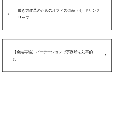
b
o
働き方改革のためのオフィス備品（4）ドリンク
o
リップ
k
【全編再編】パーテーションで事務所を効率的
に