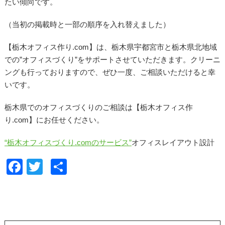
たい傾向です。
（当初の掲載時と一部の順序を入れ替えました）
【栃木オフィス作り.com】は、栃木県宇都宮市と栃木県北地域
での”オフィスづくり”をサポートさせていただきます。クリーニ
ングも行っておりますので、ぜひ一度、ご相談いただけると幸
いです。
栃木県でのオフィスづくりのご相談は【栃木オフィス作
り.com】にお任せください。
“栃木オフィスづくり.comのサービス”
オフィスレイアウト設計
F
T
共
a
wi
有
c
tt
e
er