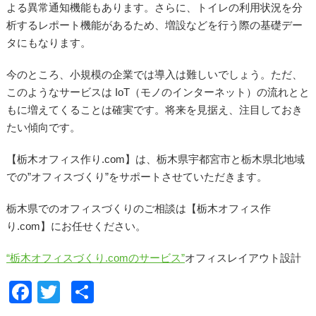
よる異常通知機能もあります。さらに、トイレの利用状況を分
析するレポート機能があるため、増設などを行う際の基礎デー
タにもなります。
今のところ、小規模の企業では導入は難しいでしょう。ただ、
このようなサービスは IoT（モノのインターネット）の流れとと
もに増えてくることは確実です。将来を見据え、注目しておき
たい傾向です。
【栃木オフィス作り.com】は、栃木県宇都宮市と栃木県北地域
での”オフィスづくり”をサポートさせていただきます。
栃木県でのオフィスづくりのご相談は【栃木オフィス作
り.com】にお任せください。
“栃木オフィスづくり.comのサービス”
オフィスレイアウト設計
F
T
共
a
wi
有