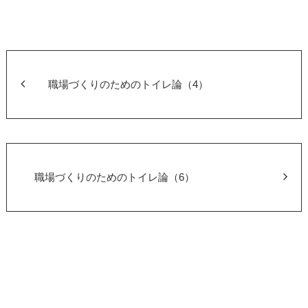
c
tt
e
er
b
o
職場づくりのためのトイレ論（4）
o
k
職場づくりのためのトイレ論（6）