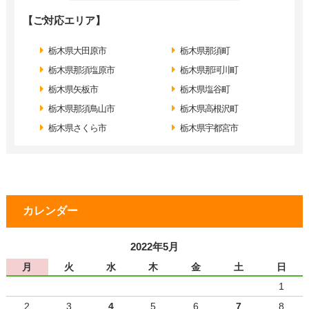
【ご対応エリア】
栃木県大田原市
栃木県那須町
栃木県那須塩原市
栃木県那珂川町
栃木県矢板市
栃木県塩谷町
栃木県那須鳥山市
栃木県高根沢町
栃木県さくら市
栃木県宇都宮市
カレンダー
2022年5月
月
火
水
木
金
土
日
1
2
3
4
5
6
7
8