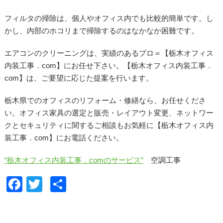
フィルタの掃除は、個人やオフィス内でも比較的簡単です。し
かし、内部のホコリまで掃除するのはなかなか困難です。
エアコンのクリーニングは、実績のあるプロ＝【栃木オフィス
内装工事．com】にお任せ下さい。【栃木オフィス内装工事．
com】は、ご要望に応じた提案を行います。
栃木県でのオフィスのリフォーム・修繕なら、お任せくださ
い。オフィス家具の選定と販売・レイアウト変更、ネットワー
クとセキュリティに関するご相談もお気軽に【栃木オフィス内
装工事．com】にお電話ください。
“栃木オフィス内装工事．comのサービス”
空調工事
F
T
共
a
wi
有
c
tt