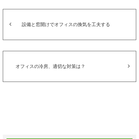
e
er
b
o
設備と窓開けでオフィスの換気を工夫する
o
k
オフィスの冷房、適切な対策は？