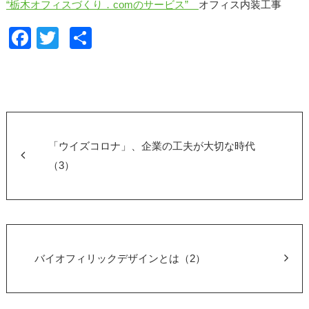
“栃木オフィスづくり．comのサービス”
オフィス内装工事
F
T
共
a
wi
有
c
tt
e
er
b
o
「ウイズコロナ」、企業の工夫が大切な時代
o
（3）
k
バイオフィリックデザインとは（2）