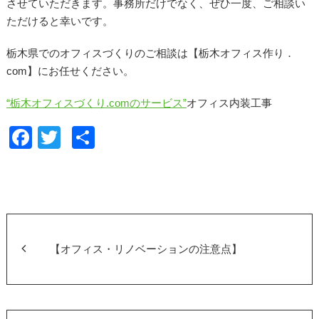
させていただきます。事務所だけでなく、ぜひ一度、ご相談い
ただけると幸いです。
栃木県でのオフィスづくりのご相談は【栃木オフィス作り．
com】にお任せください。
“栃木オフィスづくり.comのサービス”
オフィス内装工事
F
T
共
a
wi
有
c
tt
e
er
b
o
【オフィス・リノベーションの注意点】
o
k