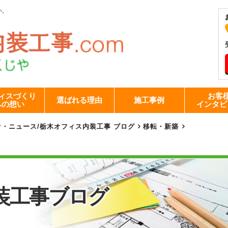
い。
ィスづくり
お客
選ばれる理由
施工事例
への想い
インタビ
ウ・ニュース
/
栃木オフィス内装工事 ブログ
移転・新築
装工事
ブログ