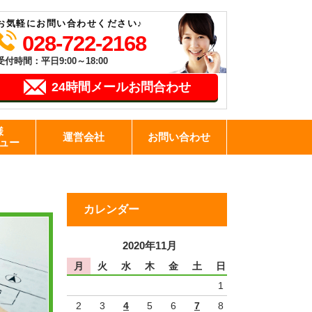
お気軽にお問い合わせください♪
028-722-2168
受付時間：平日9:00～18:00
24時間メールお問合わせ
様
運営会社
お問い合わせ
ュー
カレンダー
2020年11月
月
火
水
木
金
土
日
1
2
3
4
5
6
7
8