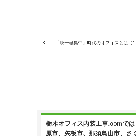
a
wi
有
c
tt
e
er
b
o
「脱一極集中」時代のオフィスとは（1
o
k
栃木オフィス内装工事.comで
原市、矢板市、那須鳥山市、さ