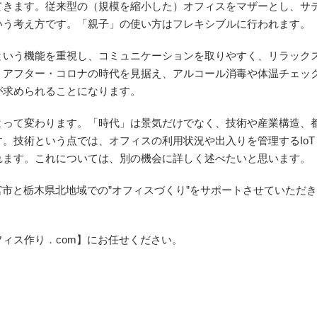
てきます。従来型の（規模を縮小した）オフィスをマザーとし、サ
いう考え方です。「親子」の使い方はフレキシブルに行われます。
という機能を重視し、コミュニケーションを取りやすく、リラック
、アフター・コロナの時代を見据え、アルコール消毒や体温チェッ
が求められることになります。
よって変わります。「時代」は景気だけでなく、技術や産業構造、
。技術という点では、オフィスの利用状況や出入りを管理するIoT
れます。これについては、別の機会に詳しく述べたいと思います。
宮市と栃木県北地域での”オフィスづくり”をサポートさせていただ
ィス作り．com】にお任せください。