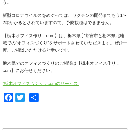
う。
新型コロナウイルスをめぐっては、ワクチンの開発までもう1〜
2年かかるとされていますので、予防接種はできません。
【栃木オフィス作り．com】は、栃木県宇都宮市と栃木県北地
域での”オフィスづくり”をサポートさせていただきます。ぜひ一
度、ご相談いただけると幸いです。
栃木県でのオフィスづくりのご相談は【栃木オフィス作り．
com】にお任せください。
“栃木オフィスづくり．comのサービス”
F
T
共
a
wi
有
c
tt
e
er