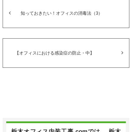
b
o
知っておきたい！オフィスの消毒法（3）
o
k
【オフィスにおける感染症の防止・中】
栃木オフィス内装工事.comでは、 栃木