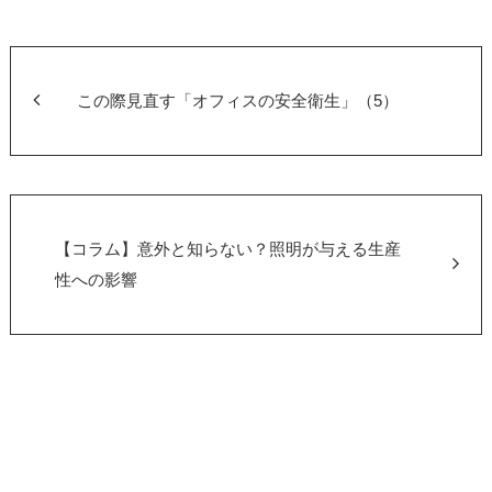
e
er
b
o
この際見直す「オフィスの安全衛生」（5）
o
k
【コラム】意外と知らない？照明が与える生産
性への影響