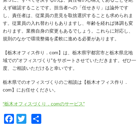
えず確認することです。担当者への「任せきり」は論外です
し、責任者は、従業員の意見を取捨選択することも求められま
す。従業員の入れ替わりもありますし、年齢を経れば体調も変
わります。業務自身の変更もあるでしょう。これらに対応し、
規則のなかで環境整備を柔軟に進める必要があります。
【栃木オフィス作り．com】は、栃木県宇都宮市と栃木県北地
域での”オフィスづくり”をサポートさせていただきます。ぜひ一
度、ご相談いただけると幸いです。
栃木県でのオフィスづくりのご相談は【栃木オフィス作り．
com】にお任せください。
“栃木オフィスづくり．comのサービス”
F
T
共
a
wi
有
c
tt