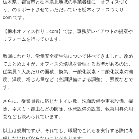
栃木県宇都宮市と栃木県北地域の事業者様に『オフィスづく
り』のサポートさせていただいている栃木オフィスづくり．
com です。
【栃木オフィス作り．com】では、事務所レイアウトの提案や
リフォームを行っています。
数回にわたり、労働安全衛生法について述べてきました。改め
てまとめますが、オフィスの環境を管理する基準があるのは、
従業員１人あたりの面積、換気、一酸化炭素・二酸化炭素の濃
度、温度、粉じん量など（空調設備による調整）、照度などで
す。
さらに、従業員数に応じたトイレ数、洗面設備や更衣設備、掃
除、ネズミ・昆虫などの防除、休憩設備の設置、救急用具の用
意なども決められています。
以上は規則ですが、それでも、職場でこれらを実行する際に考
慮しなければならないことがあります。