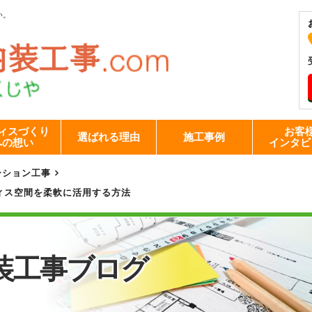
い。
ィスづくり
お客
選ばれる理由
施工事例
への想い
インタビ
ーション工事
ィス空間を柔軟に活用する方法
装工事
ブログ