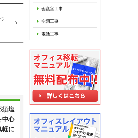
会議室工事
つ
空調工事
電話工事
那須塩
を中心
気軽に