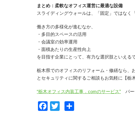
まとめ：柔軟なオフィス運営に最適な設備
スライディングウォールは、「固定」ではなく
働き方の多様化が進むなか、
・多目的スペースの活用
・会議室の効率運用
・面積あたりの生産性向上
を目指す企業にとって、有力な選択肢といえる
栃木県でのオフィスのリフォーム・修繕なら、
とセキュリティに関するご相談もお気軽に【栃木
“栃木オフィス内装工事．comのサービス”
パー
F
T
共
a
wi
有
c
tt