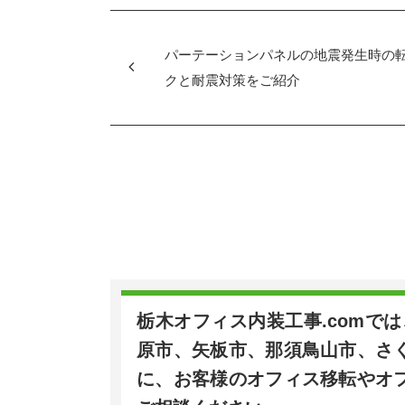
e
er
b
o
パーテーションパネルの地震発生時の
o
クと耐震対策をご紹介
k
栃木オフィス内装工事.comで
原市、矢板市、那須鳥山市、さ
に、お客様のオフィス移転やオ