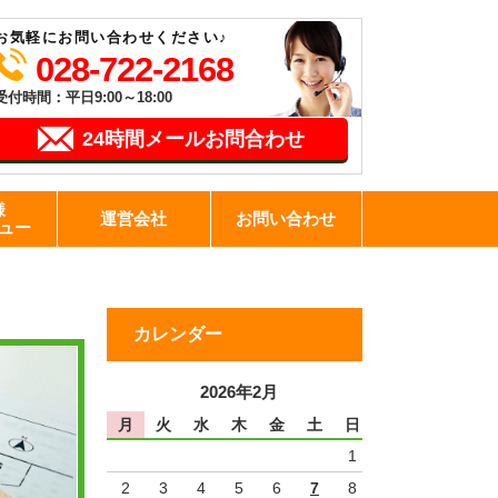
お気軽にお問い合わせください♪
028-722-2168
受付時間：平日9:00～18:00
24時間メールお問合わせ
様
運営会社
お問い合わせ
ュー
カレンダー
2026年2月
月
火
水
木
金
土
日
1
2
3
4
5
6
7
8