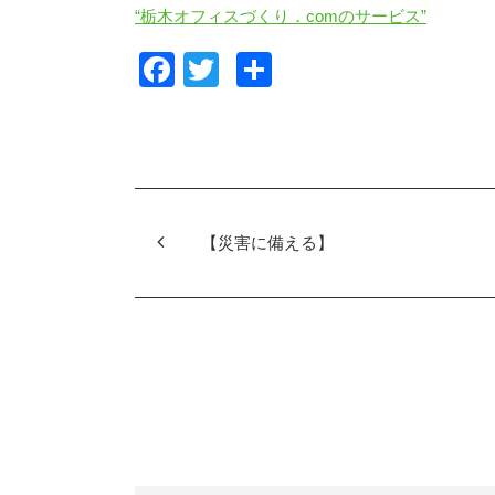
“栃木オフィスづくり．comのサービス”
F
T
共
a
wi
有
c
tt
e
er
b
o
【災害に備える】
o
k