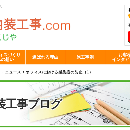
い。
ィスづくり
お客
選ばれる理由
施工事例
への想い
インタビ
ウ・ニュース
オフィスにおける感染症の防止（1）
装工事
ブログ