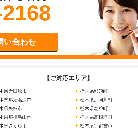
-2168
問い合わせ
【ご対応エリア】
木県大田原市
栃木県那須町
木県那須塩原市
栃木県那珂川町
木県矢板市
栃木県塩谷町
木県那須鳥山市
栃木県高根沢町
木県さくら市
栃木県宇都宮市