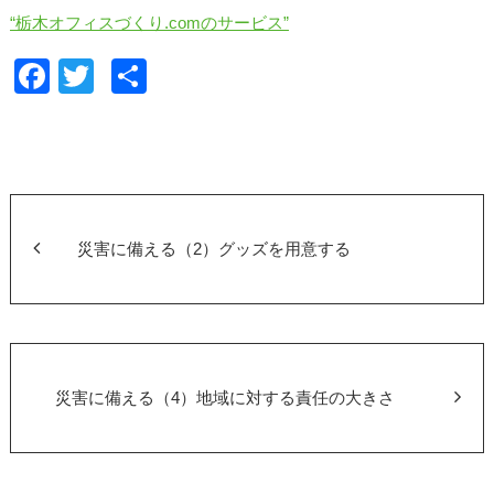
“栃木オフィスづくり.comのサービス”
F
T
共
a
wi
有
c
tt
e
er
b
o
災害に備える（2）グッズを用意する
o
k
災害に備える（4）地域に対する責任の大きさ