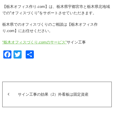
【栃木オフィス作り.com】は、栃木県宇都宮市と栃木県北地域
での”オフィスづくり”をサポートさせていただきます。
栃木県でのオフィスづくりのご相談は【栃木オフィス作
り.com】にお任せください。
“栃木オフィスづくり.comのサービス”
サイン工事
F
T
共
a
wi
有
c
tt
e
er
b
o
サイン工事の効果（2）外看板は固定資産
o
k