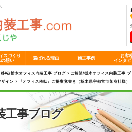
い。
ィスづくり
お客
選ばれる理由
施工事例
への想い
インタビ
ス移転
/
栃木オフィス内装工事 ブログ
ご相談
/
栃木オフィス内装工事 ブ
デザイン
『オフィス移転』ご提案覚書き（栃木県宇都宮市某商社様）
装工事
ブログ