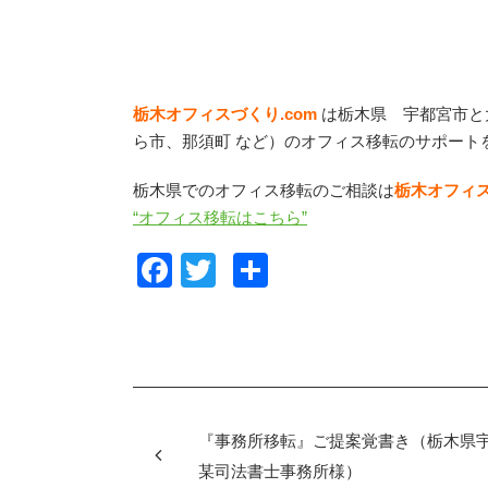
栃木オフィスづくり.com
は栃木県 宇都宮市と
ら市、那須町 など）
のオフィス移転のサポート
栃木県でのオフィス移転のご相談は
栃木オフィス
“オフィス移転はこちら”
F
T
共
a
wi
有
c
tt
e
er
b
o
『事務所移転』ご提案覚書き（栃木県
o
某司法書士事務所様）