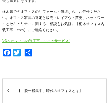
最も重要になります。
栃木県でのオフィスのリフォーム・修繕なら、お任せくださ
い。オフィス家具の選定と販売・レイアウト変更、ネットワー
クとセキュリティに関するご相談もお気軽に【栃木オフィス内
装工事．com】にご連絡ください。
“栃木オフィス内装工事．comのサービス”
F
T
共
a
wi
有
c
tt
e
er
b
o
【「脱一極集中」時代のオフィスとは】
o
k