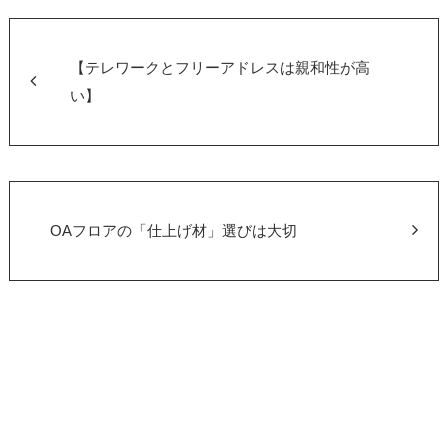
e
er
b
o
【テレワークとフリーアドレスは親和性が高
o
い】
k
OAフロアの「仕上げ材」選びは大切