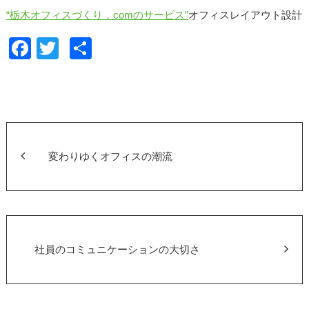
“栃木オフィスづくり．comのサービス”
オフィスレイアウト設計
F
T
共
a
wi
有
c
tt
e
er
b
o
変わりゆくオフィスの潮流
o
k
社員のコミュニケーションの大切さ