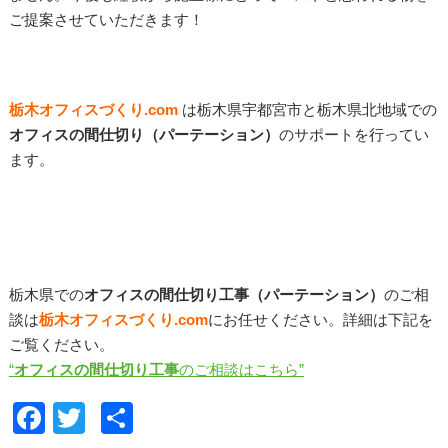
ご提案させていただきます！
栃木オフィスづくり.com
は栃木県宇都宮市と栃木県北地域での
オフィスの間仕切り（パーテーション）
のサポートを行ってい
ます。
栃木県での
オフィスの間仕切り工事（パーテーション）
のご相
談は
栃木オフィスづくり
.com
にお任せください。詳細は下記を
ご覧ください。
“
オフィスの間仕切り工事
のご相談はこちら”
F
T
共