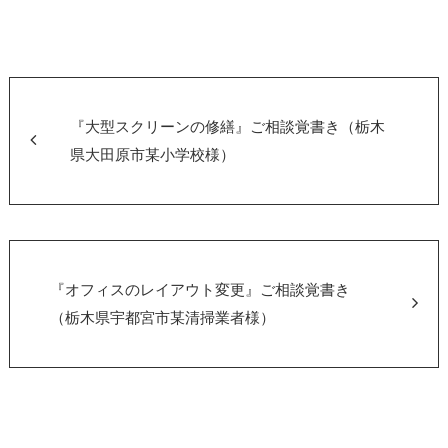
a
wi
有
c
tt
e
er
b
o
『大型スクリーンの修繕』ご相談覚書き（栃木
o
県大田原市某小学校様）
k
『オフィスのレイアウト変更』ご相談覚書き
（栃木県宇都宮市某清掃業者様）