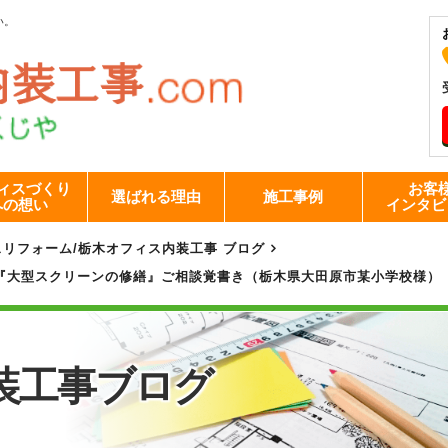
い。
ィスづくり
お客
選ばれる理由
施工事例
への想い
インタビ
スリフォーム
/
栃木オフィス内装工事 ブログ
『大型スクリーンの修繕』ご相談覚書き（栃木県大田原市某小学校様）
装工事
ブログ