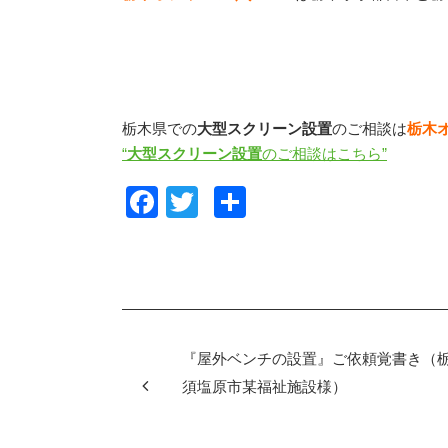
栃木県での
大型スクリーン設置
のご相談は
栃木
“
大型スクリーン設置
のご相談はこちら”
F
T
共
a
wi
有
c
tt
e
er
b
o
『屋外ベンチの設置』ご依頼覚書き（
o
須塩原市某福祉施設様）
k