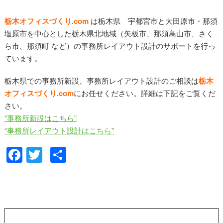
栃木オフィスづくり.com
は栃木県 宇都宮市と大田原市・那須
塩原市を中心とした栃木県北地域
（
矢板市、那須鳥山市、さく
ら市、那須町 など）
の事務所レイアウト設計のサポートを行っ
ています。
栃木県での事務所新設、事務所レイアウト設計のご相談は
栃木
オフィスづくり.com
にお任せください。詳細は下記をご覧くだ
さい。
“事務所新設はこちら”
“事務所レイアウト設計はこちら”
F
T
共
a
wi
有
c
tt
e
er
b