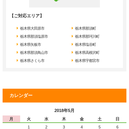
【ご対応エリア】
栃木県大田原市
栃木県那須町
栃木県那須塩原市
栃木県那珂川町
栃木県矢板市
栃木県塩谷町
栃木県那須鳥山市
栃木県高根沢町
栃木県さくら市
栃木県宇都宮市
カレンダー
2018年5月
月
火
水
木
金
土
日
1
2
3
4
5
6