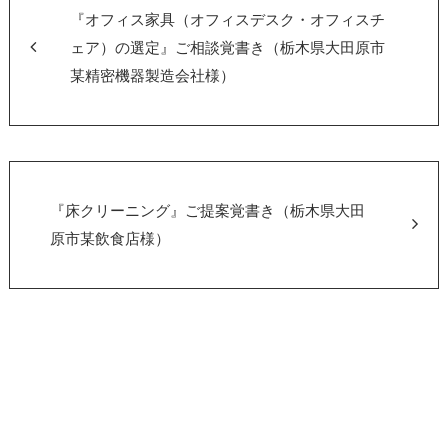
o
『オフィス家具（オフィスデスク・オフィスチ
o
ェア）の選定』ご相談覚書き（栃木県大田原市
某精密機器製造会社様）
k
『床クリーニング』ご提案覚書き（栃木県大田
原市某飲食店様）