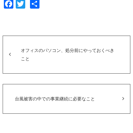
F
T
共
a
wi
有
c
tt
e
er
b
o
オフィスのパソコン、処分前にやっておくべき
o
こと
k
台風被害の中での事業継続に必要なこと