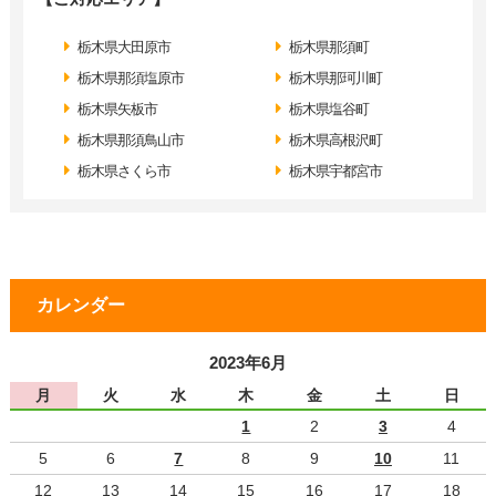
栃木県大田原市
栃木県那須町
栃木県那須塩原市
栃木県那珂川町
栃木県矢板市
栃木県塩谷町
栃木県那須鳥山市
栃木県高根沢町
栃木県さくら市
栃木県宇都宮市
カレンダー
2023年6月
月
火
水
木
金
土
日
1
2
3
4
5
6
7
8
9
10
11
12
13
14
15
16
17
18