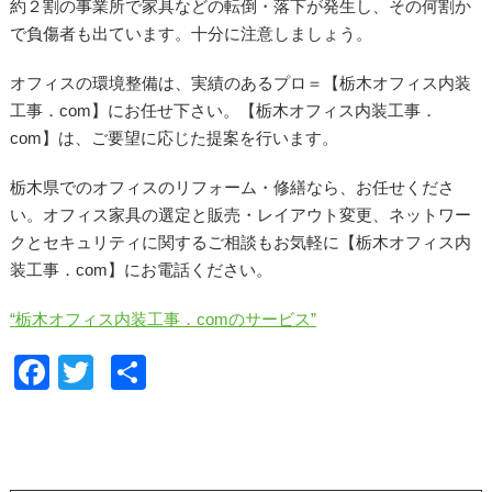
約２割の事業所で家具などの転倒・落下が発生し、その何割か
で負傷者も出ています。十分に注意しましょう。
オフィスの環境整備は、実績のあるプロ＝【栃木オフィス内装
工事．com】にお任せ下さい。【栃木オフィス内装工事．
com】は、ご要望に応じた提案を行います。
栃木県でのオフィスのリフォーム・修繕なら、お任せくださ
い。オフィス家具の選定と販売・レイアウト変更、ネットワー
クとセキュリティに関するご相談もお気軽に【栃木オフィス内
装工事．com】にお電話ください。
“栃木オフィス内装工事．comのサービス”
F
T
共
a
wi
有
c
tt
e
er