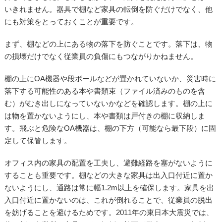
いきれません。器具で棚など家具の転倒を防ぐだけでなく、他
にも対策をとっておくことが重要です。
まず、棚などの上にある物の落下を防ぐことです。落下は、物
の損壊だけでなく従業員の負傷にもつながりかねません。
棚の上にOA機器や段ボールなどが置かれていないか、災害時に
落下する可能性のある本や書類束（ファイル済みのものを含
む）がむき出しになっていないかなどを確認します。棚の上に
は物を置かないようにし、本や書類は戸付きの棚に収納しま
す。飛ぶと危険なOA機器は、棚の下方（可能なら最下段）に固
定して保管します。
オフィス内の家具の配置を工夫し、避難経路を塞がないように
することも重要です。棚などの大きな家具は出入口付近に置か
ないようにし、通路は常に幅1.2m以上を確保します。家具を出
入口付近に置かないのは、これが倒れることで、従業員の脱出
を妨げることを避けるためです。2011年の東日本大震災では、