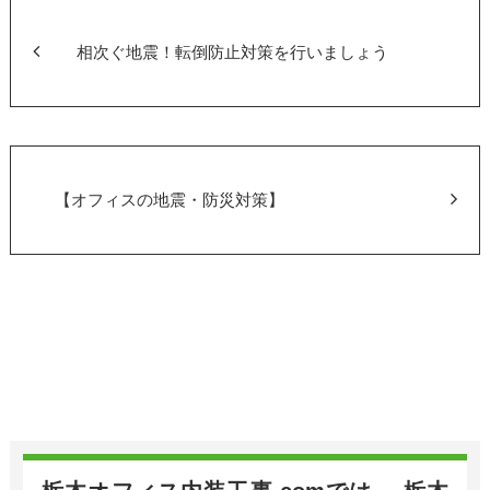
b
o
相次ぐ地震！転倒防止対策を行いましょう
o
k
【オフィスの地震・防災対策】