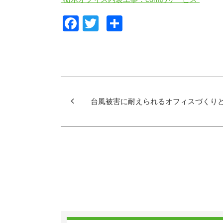
F
T
共
a
wi
有
c
tt
e
er
b
o
台風被害に耐えられるオフィスづくり
o
k