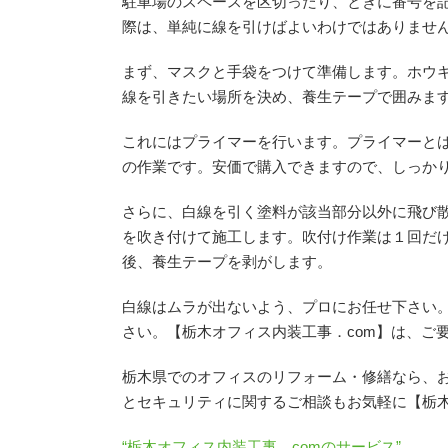
駐車場のスペースを区切ったり、ときに番号を
際は、単純に線を引けばよいわけではありませ
まず、マスクと手袋をつけて準備します。ホウ
線を引きたい場所を決め、養生テープで囲みま
これにはプライマーを行います。プライマーと
の作業です。安価で購入できますので、しっか
さらに、白線を引く塗料が該当部分以外に飛び
を吹き付けて施工します。吹付け作業は１回だ
後、養生テープを剥がします。
白線はムラが出ないよう、プロにお任せ下さい。
さい。【栃木オフィス内装工事．com】は、ご
栃木県でのオフィスのリフォーム・修繕なら、
とセキュリティに関するご相談もお気軽に【栃木
“栃木オフィス内装工事．comのサービス”