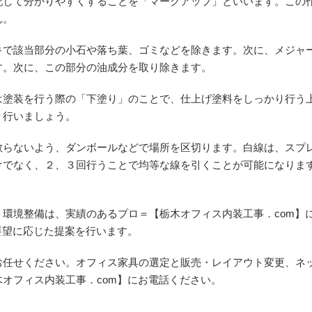
記して分かりやすくすることを「マークアップ」といいます。この
ん。
キで該当部分の小石や落ち葉、ゴミなどを除きます。次に、メジャ
す。次に、この部分の油成分を取り除きます。
は塗装を行う際の「下塗り」のことで、仕上げ塗料をしっかり行う
り行いましょう。
散らないよう、ダンボールなどで場所を区切ります。白線は、スプ
けでなく、２、３回行うことで均等な線を引くことが可能になりま
環境整備は、実績のあるプロ＝【栃木オフィス内装工事．com】
要望に応じた提案を行います。
お任せください。オフィス家具の選定と販売・レイアウト変更、ネ
オフィス内装工事．com】にお電話ください。