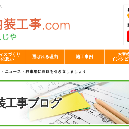
い。
ィスづくり
お客
選ばれる理由
施工事例
への想い
インタビ
ウ・ニュース
駐車場に白線を引き直しましょう
装工事
ブログ