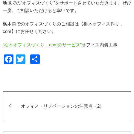
地域での”オフィスづくり”をサポートさせていただきます。ぜひ
一度、ご相談いただけると幸いです。
栃木県でのオフィスづくりのご相談は【栃木オフィス作り．
com】にお任せください。
“栃木オフィスづくり．comのサービス”
オフィス内装工事
F
T
共
a
wi
有
c
tt
e
er
b
o
オフィス・リノベーションの注意点（2）
o
k