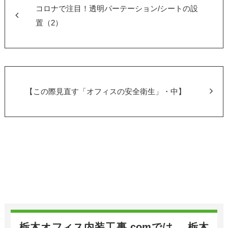
o
コロナで注目！透明パーテーション/シートの設
o
置（2）
k
【この際見直す「オフィスの安全衛生」・中】
栃木オフィス内装工事.comでは、 栃木