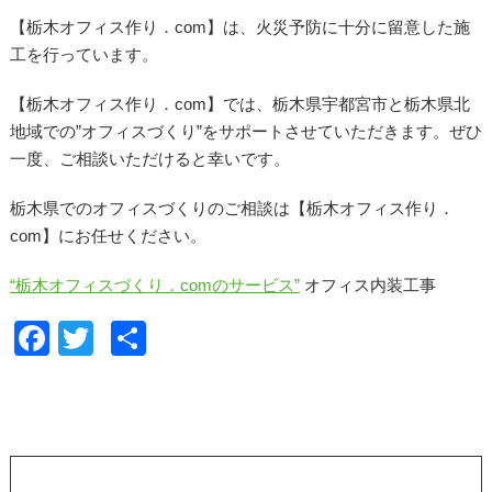
【栃木オフィス作り．com】は、火災予防に十分に留意した施
工を行っています。
【栃木オフィス作り．com】では、栃木県宇都宮市と栃木県北
地域での”オフィスづくり”をサポートさせていただきます。ぜひ
一度、ご相談いただけると幸いです。
栃木県でのオフィスづくりのご相談は【栃木オフィス作り．
com】にお任せください。
“栃木オフィスづくり．comのサービス”
オフィス内装工事
F
T
共
a
wi
有
c
tt
e
er
b