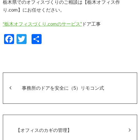
栃木県でのオフィスづくりのご相談は【栃木オフィス作
り.com】にお任せください。
“栃木オフィスづくり.comのサービス”
ドア工事
F
T
共
a
wi
有
c
tt
e
er
b
o
事務所のドアを安全に（5）リモコン式
o
k
【オフィスのカギの管理】