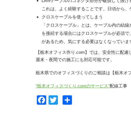
LANケーブルのコネクタ部分が破損して抜け
これは、よく経験することです。日頃から、
クロスケーブルを使ってしまう
「クロスケーブル」とは、ケーブル内の結線
を接続する場合にはクロスケーブルが必須で
があるため、気にする必要はなくなっていま
【栃木オフィス作り.com】では、安全性に配
週末・夜間での施工にも対応可能です。
栃木県でのオフィスづくりのご相談は【栃木オフ
“栃木オフィスづくり.comのサービス”
配線工事
F
T
共
a
wi
有
c
tt
e
er