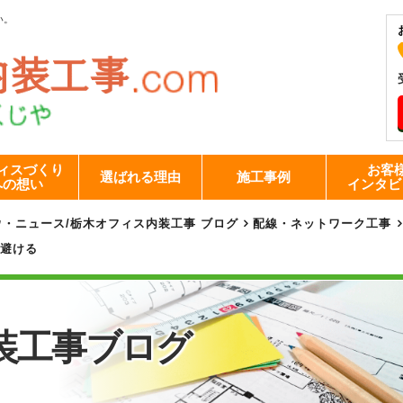
い。
ィスづくり
お客
選ばれる理由
施工事例
への想い
インタビ
ウ・ニュース
/
栃木オフィス内装工事 ブログ
配線・ネットワーク工事
を避ける
装工事
ブログ