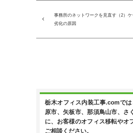
b
o
事務所のネットワークを見直す（2）ケ
o
劣化の原因
k
栃木オフィス内装工事.comで
原市、矢板市、那須鳥山市、さ
に、お客様のオフィス移転やオ
ご相談ください。