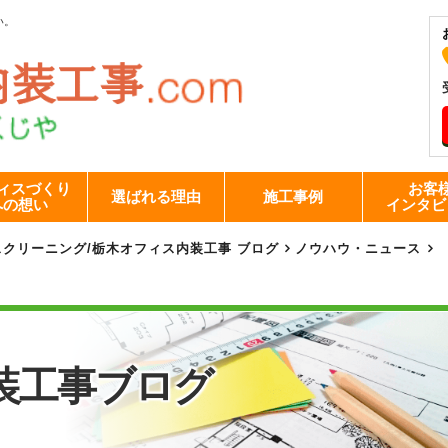
い。
ィスづくり
お客
選ばれる理由
施工事例
への想い
インタビ
スクリーニング
/
栃木オフィス内装工事 ブログ
ノウハウ・ニュース
装工事
ブログ