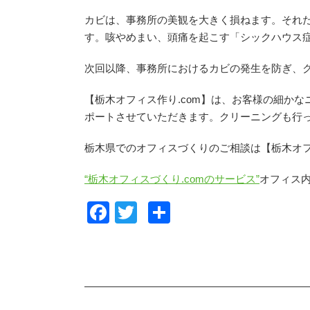
カビは、事務所の美観を大きく損ねます。それ
す。咳やめまい、頭痛を起こす「シックハウス
次回以降、事務所におけるカビの発生を防ぎ、
【栃木オフィス作り.com】は、お客様の細か
ポートさせていただきます。クリーニングも行
栃木県でのオフィスづくりのご相談は【栃木オフ
“栃木オフィスづくり.comのサービス”
オフィス
F
T
共
a
wi
有
c
tt
e
er
b