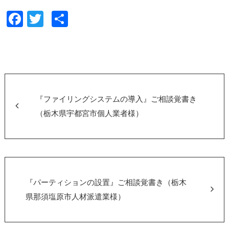
F
T
共
a
wi
有
c
tt
e
er
b
o
『ファイリングシステムの導入』ご相談覚書き
o
（栃木県宇都宮市個人業者様）
k
『パーティションの設置』ご相談覚書き（栃木
県那須塩原市人材派遣業様）