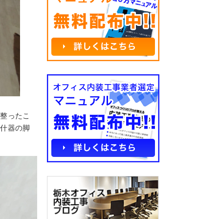
が整ったこ
、什器の脚