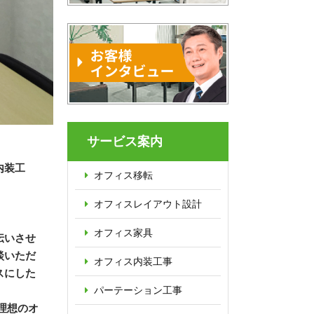
サービス案内
内装工
オフィス移転
オフィス
レイアウト設計
。
オフィス家具
伝いさせ
談いただ
オフィス内装工事
スにした
パーテーション
工事
理想のオ