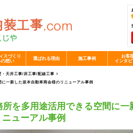
ィスづくり
お客
選ばれる理由
施工事例
への想い
インタビ
壁・天井工事
/
床工事
/
配線工事
間に一新した坂本自動車商会様のリニューアル事例
務所を多用途活用できる空間に一
リニューアル事例