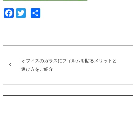
F
T
共
a
wi
有
c
tt
e
er
b
o
オフィスのガラスにフィルムを貼るメリットと
o
選び方をご紹介
k