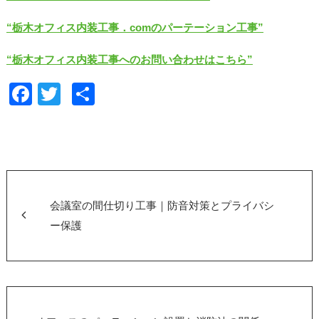
“栃木オフィス内装工事．comのパーテーション工事”
“栃木オフィス内装工事へのお問い合わせはこちら”
F
T
共
a
wi
有
c
tt
e
er
b
o
会議室の間仕切り工事｜防音対策とプライバシ
o
ー保護
k