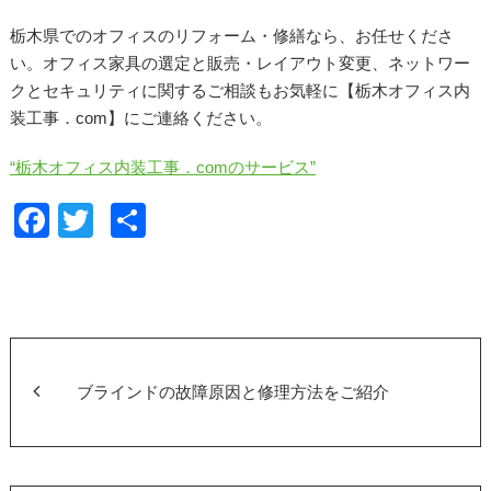
栃木県でのオフィスのリフォーム・修繕なら、お任せくださ
い。オフィス家具の選定と販売・レイアウト変更、ネットワー
クとセキュリティに関するご相談もお気軽に【栃木オフィス内
装工事．com】にご連絡ください。
“栃木オフィス内装工事．comのサービス”
F
T
共
a
wi
有
c
tt
e
er
b
o
ブラインドの故障原因と修理方法をご紹介
o
k