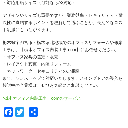
・対応用紙サイズ（可能ならA3対応）
デザインやサイズも重要ですが、業務効率・セキュリティ・耐
久性に直結するポイントを理解して選ぶことが、長期的なコス
ト削減にもつながります。
栃木県宇都宮市・栃木県北地域でのオフィスリフォームや修繕
工事は、【栃木オフィス内装工事.com】にお任せください。
・オフィス家具の選定・販売
・レイアウト変更・内装リフォーム
・ネットワーク・セキュリティのご相談
まで、ワンストップで対応いたします。スイングドアの導入を
検討中の企業様は、ぜひお気軽にご相談ください。
“栃木オフィス内装工事．comのサービス”
F
T
共
a
wi
有