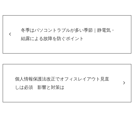
c
tt
e
er
b
o
冬季はパソコントラブルが多い季節｜静電気・
o
結露による故障を防ぐポイント
k
個人情報保護法改正でオフィスレイアウト見直
しは必須 影響と対策は