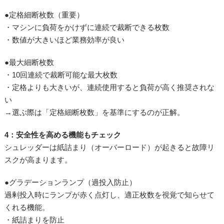
●定格細断枚数（重要）
・マシンに負荷をかけずに連続で裁断できる枚数
・数値が大きいほど業務効率が良い
●最大細断枚数
・10回連続で裁断可能な最大枚数
・定格よりも大きいが、連続使用すると負荷が高く推奨されな
い
→選ぶ際は「定格細断枚数」を基準にするのが正解。
4：安全性を高める機能もチェック
シュレッダーは紙詰まり（オーバーロード）が起きると故障リ
スクが高まります。
●グラデーションランプ（過投入防止）
過剰投入時にランプが赤く点灯し、適正枚数を視覚で知らせて
くれる機能。
・紙詰まりを防止