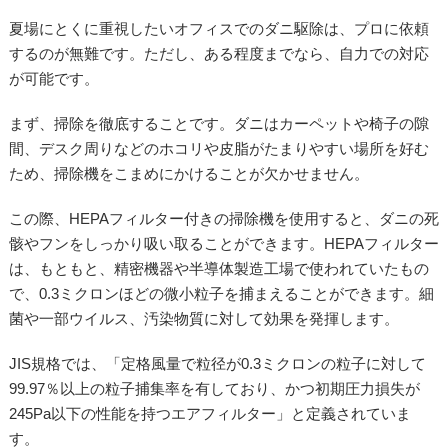
夏場にとくに重視したいオフィスでのダニ駆除は、プロに依頼
するのが無難です。ただし、ある程度までなら、自力での対応
が可能です。
まず、掃除を徹底することです。ダニはカーペットや椅子の隙
間、デスク周りなどのホコリや皮脂がたまりやすい場所を好む
ため、掃除機をこまめにかけることが欠かせません。
この際、HEPAフィルター付きの掃除機を使用すると、ダニの死
骸やフンをしっかり吸い取ることができます。HEPAフィルター
は、もともと、精密機器や半導体製造工場で使われていたもの
で、0.3ミクロンほどの微小粒子を捕まえることができます。細
菌や一部ウイルス、汚染物質に対して効果を発揮します。
JIS規格では、「定格風量で粒径が0.3ミクロンの粒子に対して
99.97％以上の粒子捕集率を有しており、かつ初期圧力損失が
245Pa以下の性能を持つエアフィルター」と定義されていま
す。