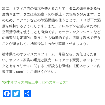
次に、オフィス内の環境を整えることで、ダニの発生をある程
度防ぎます。ダニは高湿度（60％以上）の場所を好みます。こ
のため、エアコンなどの除湿機能を使うことで、50％以下の湿
度を維持するようにします。また、アレルゲンを減らすために
空気清浄機を使うことも有効です。カーテンやクッションなど
の布製品を定期的に洗うことも効果的です。選択は温水で行う
ことが望ましく、洗濯後はしっかり乾燥させましょう。
栃木県でのオフィスのリフォーム・修繕なら、お任せくださ
い。オフィス家具の選定と販売・レイアウト変更、ネットワー
クとセキュリティに関するご相談もお気軽に【栃木オフィス内
装工事．com】にご連絡ください。
“栃木オフィス内装工事．comのサービス”
F
T
共
a
wi
有