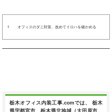
c
tt
e
er
b
o
オフィスのダニ対策、改めてイロハを確かめる
o
k
栃木オフィス内装工事.comでは、 栃木
県宇都宮市、栃木県北地域（大田原市、