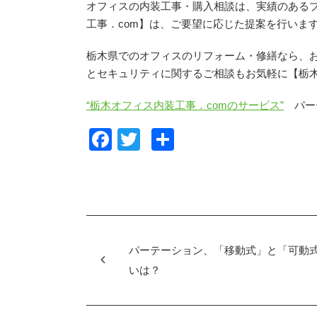
オフィスの内装工事・購入相談は、実績のあるプ
工事．com】は、ご要望に応じた提案を行いま
栃木県でのオフィスのリフォーム・修繕なら、
とセキュリティに関するご相談もお気軽に【栃木
“栃木オフィス内装工事．comのサービス”
パー
F
T
共
a
wi
有
c
tt
e
er
b
o
パーテーション、「移動式」と「可動
o
いは？
k