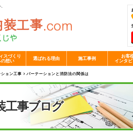
い。
ィスづくり
お客
選ばれる理由
施工事例
への想い
インタビ
ーション工事
パーテーションと消防法の関係は
装工事
ブログ