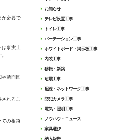
お知らせ
出が必要で
テレビ設置工事
トイレ工事
パーテーション工事
ンは事実上
ホワイトボード・掲示板工事
す。
内装工事
移転・新築
図や断面図
耐震工事
配線・ネットワーク工事
科されるこ
防犯カメラ工事
電気・照明工事
ノウハウ・ニュース
いての相談
家具選び
納入報告