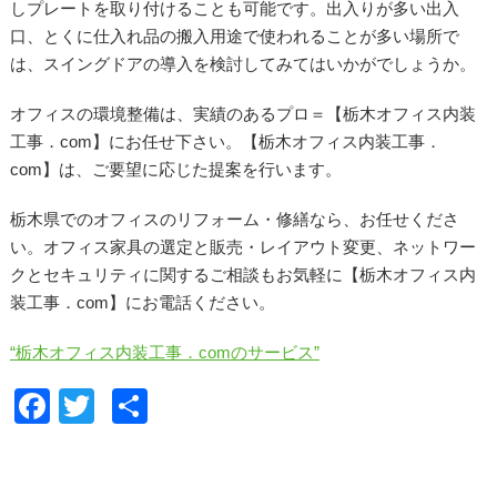
しプレートを取り付けることも可能です。出入りが多い出入
口、とくに仕入れ品の搬入用途で使われることが多い場所で
は、スイングドアの導入を検討してみてはいかがでしょうか。
オフィスの環境整備は、実績のあるプロ＝【栃木オフィス内装
工事．com】にお任せ下さい。【栃木オフィス内装工事．
com】は、ご要望に応じた提案を行います。
栃木県でのオフィスのリフォーム・修繕なら、お任せくださ
い。オフィス家具の選定と販売・レイアウト変更、ネットワー
クとセキュリティに関するご相談もお気軽に【栃木オフィス内
装工事．com】にお電話ください。
“栃木オフィス内装工事．comのサービス”
F
T
共
a
wi
有
c
tt