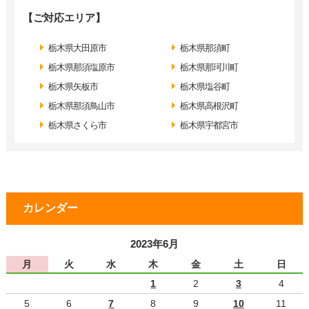
【ご対応エリア】
栃木県大田原市
栃木県那須町
栃木県那須塩原市
栃木県那珂川町
栃木県矢板市
栃木県塩谷町
栃木県那須鳥山市
栃木県高根沢町
栃木県さくら市
栃木県宇都宮市
カレンダー
2023年6月
月
火
水
木
金
土
日
1
2
3
4
5
6
7
8
9
10
11