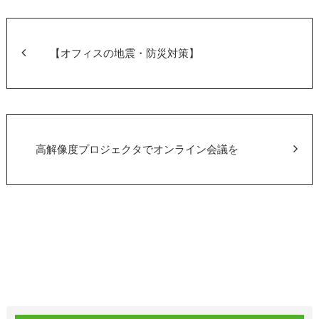
e
er
b
o
【オフィスの地震・防災対策】
o
k
高解像度プロジェクタでオンライン会議を