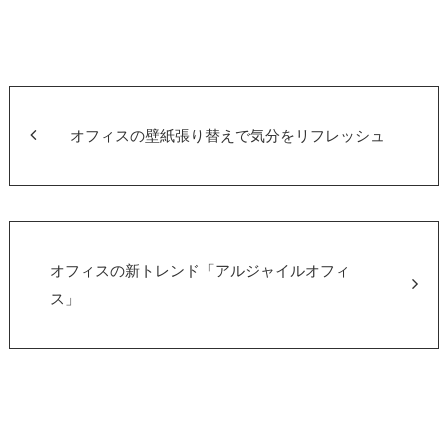
a
wi
有
c
tt
e
er
b
o
オフィスの壁紙張り替えで気分をリフレッシュ
o
k
オフィスの新トレンド「アルジャイルオフィ
ス」