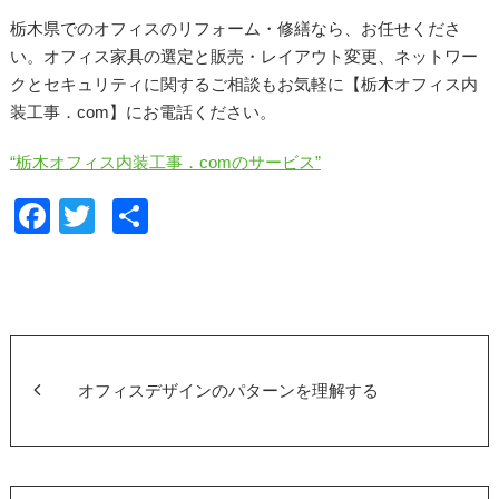
栃木県でのオフィスのリフォーム・修繕なら、お任せくださ
い。オフィス家具の選定と販売・レイアウト変更、ネットワー
クとセキュリティに関するご相談もお気軽に【栃木オフィス内
装工事．com】にお電話ください。
“栃木オフィス内装工事．comのサービス”
F
T
共
a
wi
有
c
tt
e
er
b
o
オフィスデザインのパターンを理解する
o
k