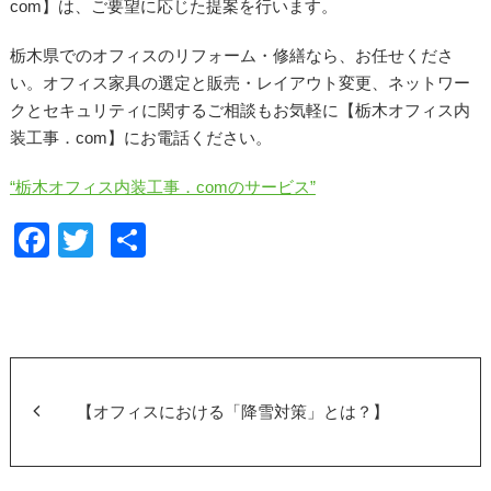
com】は、ご要望に応じた提案を行います。
栃木県でのオフィスのリフォーム・修繕なら、お任せくださ
い。オフィス家具の選定と販売・レイアウト変更、ネットワー
クとセキュリティに関するご相談もお気軽に【栃木オフィス内
装工事．com】にお電話ください。
“栃木オフィス内装工事．comのサービス”
F
T
共
a
wi
有
c
tt
e
er
b
o
【オフィスにおける「降雪対策」とは？】
o
k