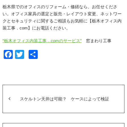
栃木県でのオフィスのリフォーム・修繕なら、お任せくださ
い。オフィス家具の選定と販売・レイアウト変更、ネットワー
クとセキュリティに関するご相談もお気軽に【栃木オフィス内
装工事．com】にお電話ください。
“栃木オフィス内装工事．comのサービス”
窓まわり工事
F
T
共
a
wi
有
c
tt
e
er
b
o
スケルトン天井は可能？ ケースによって検証
o
k