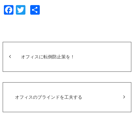
F
T
共
a
wi
有
c
tt
e
er
b
o
オフィスに転倒防止策を！
o
k
オフィスのブラインドを工夫する