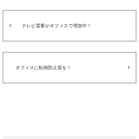
e
er
b
o
テレビ需要がオフィスで増加中！
o
k
オフィスに転倒防止策を！