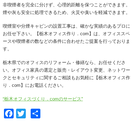
非喫煙者を完全に分けず、心理的距離を保つことができます。
煙や灰も安全に処理できるため、火災や臭いを軽減できます。
喫煙室や分煙キャビンの設置工事は、確かな実績のあるプロに
お任せ下さい。【栃木オフィス作り．com】は、オフィススペ
ースや喫煙者の数などの条件に合わせたご提案を行っておりま
す。
栃木県でのオフィスのリフォーム・修繕なら、お任せくださ
い。オフィス家具の選定と販売・レイアウト変更、ネットワー
クとセキュリティに関するご相談もお気軽に【栃木オフィス作
り．com】にお電話ください。
“栃木オフィスづくり．comのサービス”
F
T
共
a
wi
有
c
tt