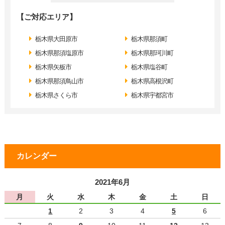
【ご対応エリア】
栃木県大田原市
栃木県那須町
栃木県那須塩原市
栃木県那珂川町
栃木県矢板市
栃木県塩谷町
栃木県那須鳥山市
栃木県高根沢町
栃木県さくら市
栃木県宇都宮市
カレンダー
2021年6月
月
火
水
木
金
土
日
1
2
3
4
5
6