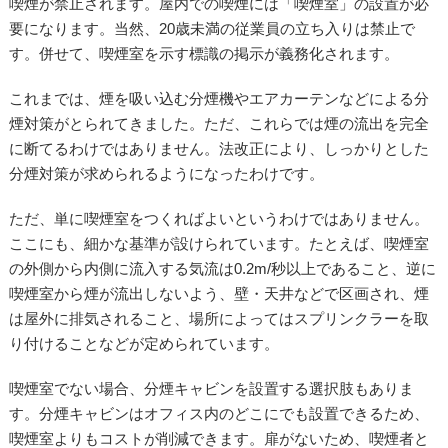
喫煙が禁止されます。屋内での喫煙には「喫煙室」の設置が必
要になります。当然、20歳未満の従業員の立ち入りは禁止で
す。併せて、喫煙室を示す標識の掲示が義務化されます。
これまでは、煙を吸い込む分煙機やエアカーテンなどによる分
煙対策がとられてきました。ただ、これらでは煙の流出を完全
に断てるわけではありません。法改正により、しっかりとした
分煙対策が求められるようになったわけです。
ただ、単に喫煙室をつくればよいというわけではありません。
ここにも、細かな基準が設けられています。たとえば、喫煙室
の外側から内側に流入する気流は0.2m/秒以上であること、逆に
喫煙室から煙が流出しないよう、壁・天井などで区画され、煙
は屋外に排気されること、場所によってはスプリンクラーを取
り付けることなどが定められています。
喫煙室でない場合、分煙キャビンを設置する選択肢もありま
す。分煙キャビンはオフィス内のどこにでも設置できるため、
喫煙室よりもコストが削減できます。扉がないため、喫煙者と