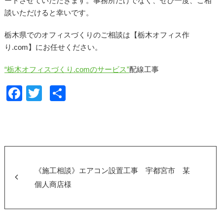
ートさせていただきます。事務所だけでなく、ぜひ一度、ご相
談いただけると幸いです。
栃木県でのオフィスづくりのご相談は【栃木オフィス作
り.com】にお任せください。
“栃木オフィスづくり.comのサービス”
配線工事
F
T
共
a
wi
有
c
tt
e
er
b
o
《施工相談》エアコン設置工事 宇都宮市 某
o
個人商店様
k