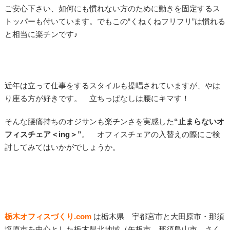
ご安心下さい、如何にも慣れない方のために動きを固定するス
トッパーも付いています。でもこの“くねくねフリフリ”は慣れる
と相当に楽チンです♪
近年は立って仕事をするスタイルも提唱されていますが、やは
り座る方が好きです。 立ちっぱなしは腰にキマす！
そんな腰痛持ちのオジサンも楽チンさを実感した
“止まらないオ
フィスチェア＜ing＞”
。 オフィスチェアの入替えの際にご検
討してみてはいかがでしょうか。
栃木オフィスづくり.com
は栃木県 宇都宮市と大田原市・那須
塩原市を中心とした栃木県北地域
（
矢板市、那須鳥山市、さく