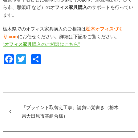
ら市、那須町 など）
の
オフィス家具購入
のサポートを行ってい
ます。
栃木県でのオフィス家具購入のご相談は
栃木オフィスづく
り
.com
にお任せください。詳細は下記をご覧ください。
“
オフィス家具
購入のご相談はこちら”
F
T
共
a
wi
有
c
tt
e
er
b
o
『ブラインド取替え工事』請負い覚書き（栃木
o
県大田原市某組合様）
k