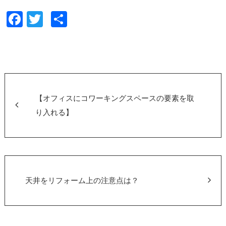
F
T
共
a
wi
有
c
tt
e
er
b
o
【オフィスにコワーキングスペースの要素を取
o
り入れる】
k
天井をリフォーム上の注意点は？