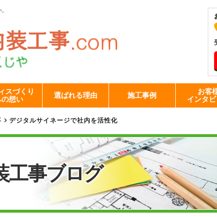
い。
ィスづくり
お客
選ばれる理由
施工事例
への想い
インタビ
事
デジタルサイネージで社内を活性化
装工事
ブログ