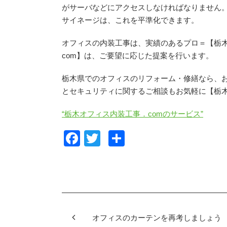
がサーバなどにアクセスしなければなりません
サイネージは、これを平準化できます。
オフィスの内装工事は、実績のあるプロ＝【栃木
com】は、ご要望に応じた提案を行います。
栃木県でのオフィスのリフォーム・修繕なら、
とセキュリティに関するご相談もお気軽に【栃木
“栃木オフィス内装工事．comのサービス”
F
T
共
a
wi
有
c
tt
e
er
b
o
オフィスのカーテンを再考しましょう