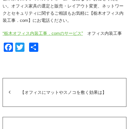
い。オフィス家具の選定と販売・レイアウト変更、ネットワー
クとセキュリティに関するご相談もお気軽に【栃木オフィス内
装工事．com】にお電話ください。
“栃木オフィス内装工事．comのサービス”
オフィス内装工事
F
T
共
a
wi
有
c
tt
e
er
b
o
【オフィスにマットやスノコを敷く効果は】
o
k