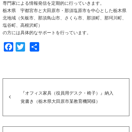
専門家による情報発信を定期的に行っていきます。
栃木県 宇都宮市と大田原市・那須塩原市
を中心とした
栃木
県
北地域（
矢板市、那須鳥山市、さくら市、那須町、那珂川町、
塩谷町、高根沢町）
の方には具体的なサポートを行っています。
F
T
共
a
wi
有
c
tt
e
er
b
o
『オフィス家具（役員用デスク・椅子）』納入
o
覚書き（栃木県大田原市某教育機関様）
k